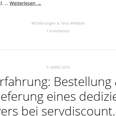
d. …
Weiterlesen →
Erfahrungen & Tests
Mobile
1 Kommentar
9. MÄRZ 2016
rfahrung: Bestellung
ieferung eines dedizi
ers bei servdiscoun