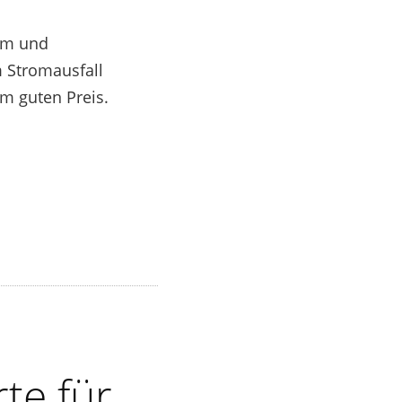
com und
m Stromausfall
m guten Preis.
te für