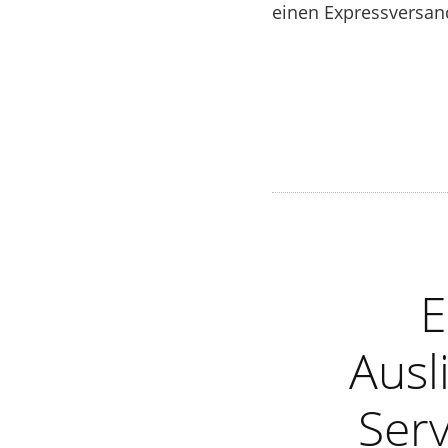
einen Expressversan
E
Ausl
Serv