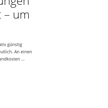
dungen
t – um
tiv günstig
utlich. An einen
sandkosten …