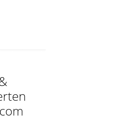
 &
erten
t.com