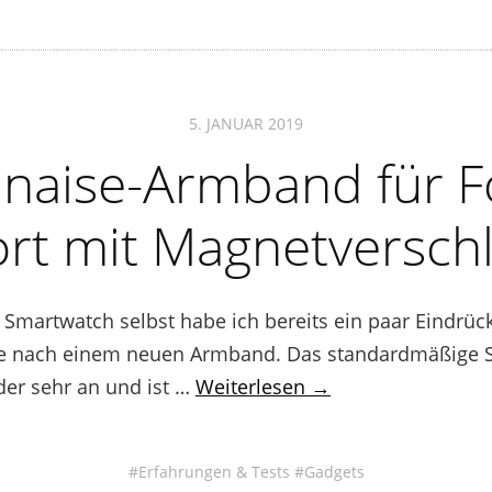
5. JANUAR 2019
anaise-Armband für Fo
rt mit Magnetversch
t Smartwatch selbst habe ich bereits ein paar Eindrüc
he nach einem neuen Armband. Das standardmäßige 
ider sehr an und ist …
Weiterlesen →
Erfahrungen & Tests
Gadgets