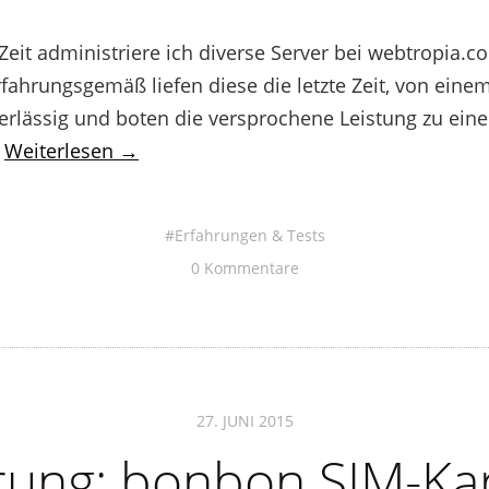
 Zeit administriere ich diverse Server bei webtropia.
fahrungsgemäß liefen diese die letzte Zeit, von eine
erlässig und boten die versprochene Leistung zu eine
…
Weiterlesen →
Erfahrungen & Tests
0 Kommentare
27. JUNI 2015
rung: bonbon SIM-Kar