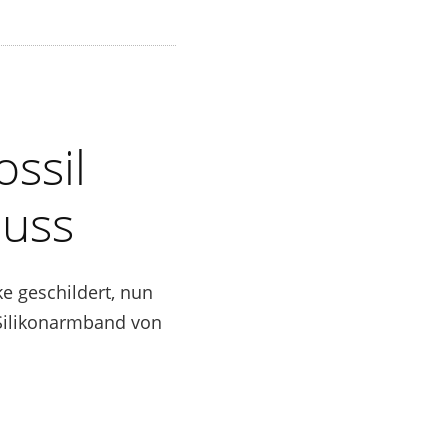
ssil
luss
ke geschildert, nun
Silikonarmband von