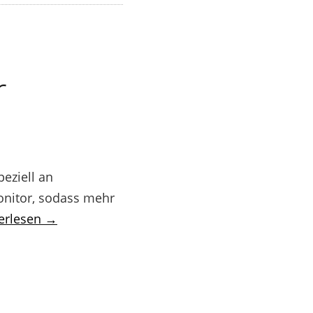
r
peziell an
Monitor, sodass mehr
erlesen →