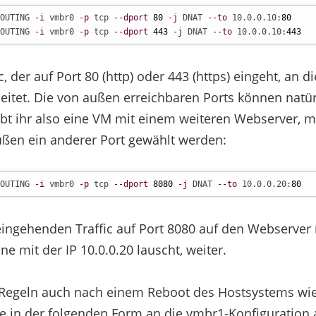
OUTING 
-i
 vmbr0 
-p
 tcp 
--dport
80
-j
 DNAT 
--to
 10.0.0.10:
80
OUTING 
-i
 vmbr0 
-p
 tcp 
--dport
443
-j
 DNAT 
--to
 10.0.0.10:
443
c, der auf Port 80 (http) oder 443 (https) eingeht, an d
leitet. Die von außen erreichbaren Ports können natü
bt ihr also eine VM mit einem weiteren Webserver, m
ußen ein anderer Port gewählt werden:
OUTING 
-i
 vmbr0 
-p
 tcp 
--dport
8080
-j
 DNAT 
--to
 10.0.0.20:
80
 eingehenden Traffic auf Port 8080 auf den Webserver m
ne mit der IP 10.0.0.20 lauscht, weiter.
 Regeln auch nach einem Reboot des Hostsystems wie
e in der folgenden Form an die vmbr1-Konfiguration