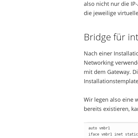
also nicht nur die I
die jeweilige virtue
Bridge für i
Nach einer Installat
Networking verwende
mit dem Gateway. Die
Installationstemplat
Wir legen also eine 
bereits existieren, 
auto vmbr1

iface vmbr1 inet static
