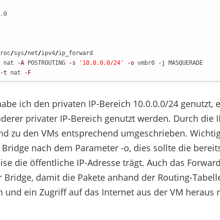
.0

roc
/
sys
/
net
/
ipv4
/
ip_forward

 nat 
-A
 POSTROUTING 
-s
'10.0.0.0/24'
-o
 vmbr0 
-j
 MASQUERADE

-t
 nat 
-F
abe ich den privaten IP-Bereich 10.0.0.0/24 genutzt, 
nderer privater IP-Bereich genutzt werden. Durch die 
und zu den VMs entsprechend umgeschrieben. Wichtig 
 Bridge nach dem Parameter -o, dies sollte die bereit
se die öffentliche IP-Adresse trägt. Auch das Forward
 Bridge, damit die Pakete anhand der Routing-Tabell
n und ein Zugriff auf das Internet aus der VM heraus m