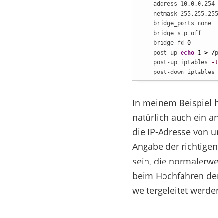
    address 10.0.0.254

    netmask 255.255.255
    bridge_ports none

    bridge_stp off

    bridge_fd 
0
    post-up 
echo
1
>
/
p
    post-up iptables 
-t
    post-down iptables 
In meinem Beispiel h
natürlich auch ein a
die IP-Adresse von 
Angabe der richtigen
sein, die normalerwei
beim Hochfahren der
weitergeleitet werde