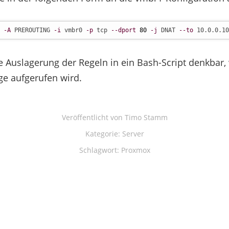
 
-A
 PREROUTING 
-i
 vmbr0 
-p
 tcp 
--dport
80
-j
 DNAT 
--to
 10.0.0.10
die Auslagerung der Regeln in ein Bash-Script denkbar
ge aufgerufen wird.
Veröffentlicht von
Timo Stamm
Kategorie:
Server
Schlagwort:
Proxmox