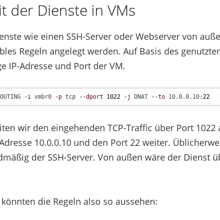
it der Dienste in VMs
enste wie einen SSH-Server oder Webserver von auße
les Regeln angelegt werden. Auf Basis des genutzten 
ige IP-Adresse und Port der VM.
OUTING 
-i
 vmbr0 
-p
 tcp 
--dport
1022
-j
 DNAT 
--to
 10.0.0.10:
22
iten wir den eingehenden TCP-Traffic über Port 1022 a
Adresse 10.0.0.10 und den Port 22 weiter. Üblicherwe
dmäßig der SSH-Server. Von außen wäre der Dienst ü
 könnten die Regeln also so aussehen: