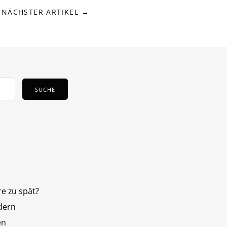
NÄCHSTER ARTIKEL →
e zu spät?
dern
en