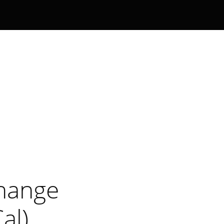
hange
al)