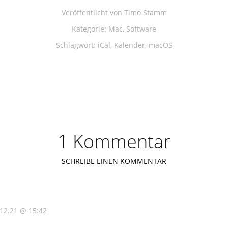
Veröffentlicht von
Timo Stamm
Kategorie:
Mac
,
Software
Schlagwort:
iCal
,
Kalender
,
macOS
1 Kommentar
SCHREIBE EINEN KOMMENTAR
.12.21 @ 15:42