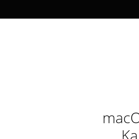
macO
Ka