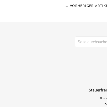
← VORHERIGER ARTIK
Steuerfre
mac
P