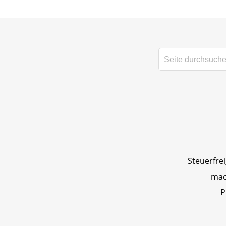
Steuerfre
mac
P