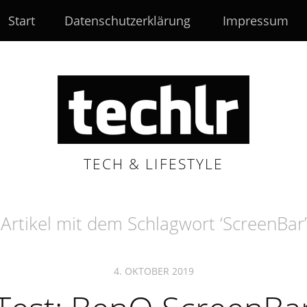
Start
Datenschutzerklärung
Impressum
TECH & LIFESTYLE
Artikel mit dem Schlagwort ‘
ScreenBar
’
4. OKTOBER 2019