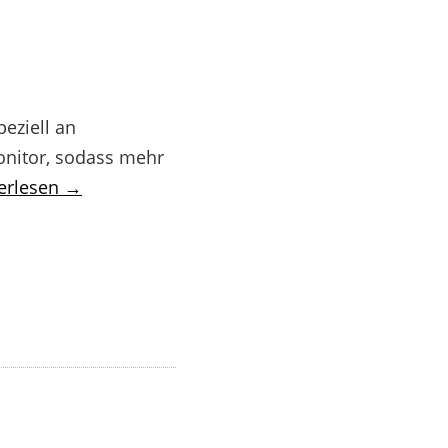
r
peziell an
Monitor, sodass mehr
erlesen →