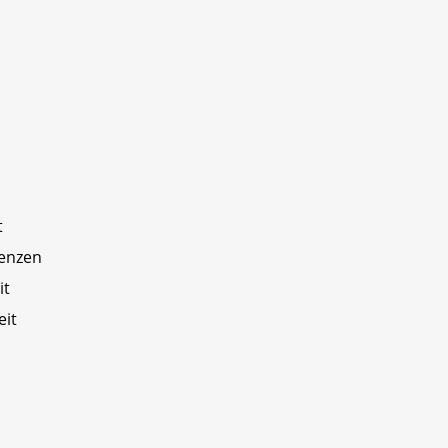
t
renzen
it
eit