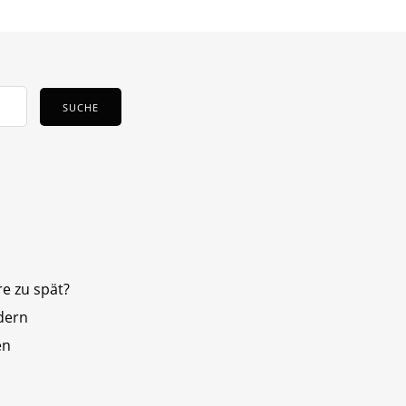
e zu spät?
dern
en